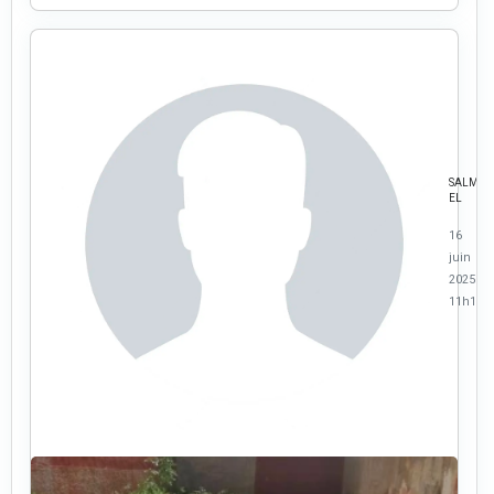
SALMA
EL
16
juin
2025 à
11h18