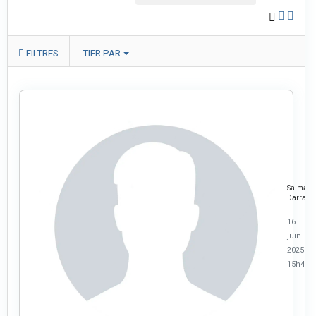
FILTRES
TIER PAR
Salma
Darraz
16
juin
2025 à
15h48