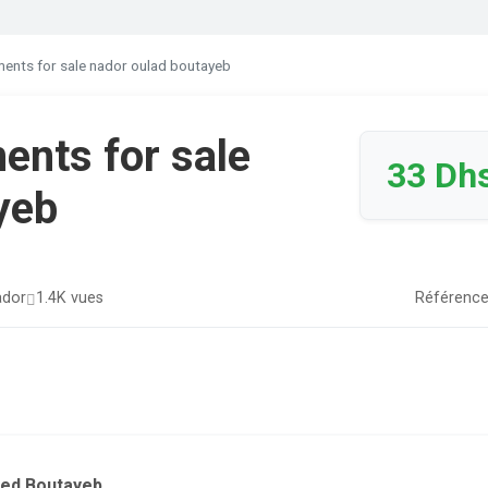
nts for sale nador oulad boutayeb
nts for sale
33 Dh
yeb
dor
1.4K vues
Référence
led Boutayeb