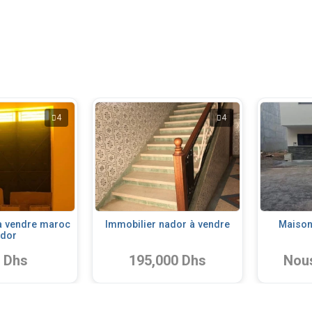
4
4
a vendre maroc
Immobilier nador à vendre
Maison
dor
 Dhs
195,000 Dhs
Nous