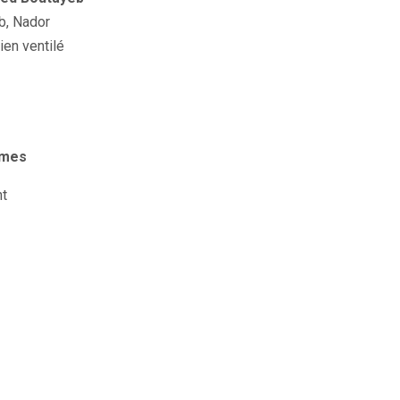
ib, Nador
en ventilé
imes
nt