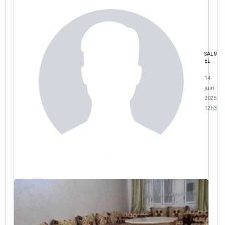
SALMA
EL
14
juin
2025 à
12h32