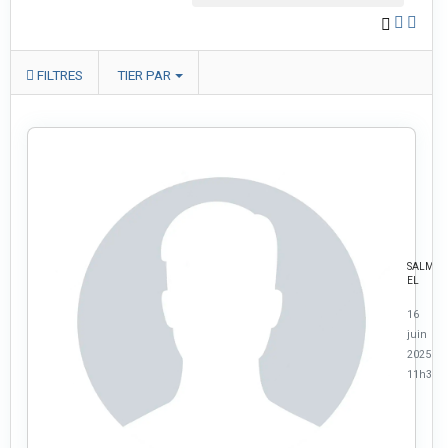
FILTRES
TIER PAR
SALMA
EL
16
juin
2025 à
11h37