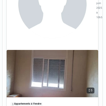
juin
2025
à
10h53
5
Appartements à Vendre