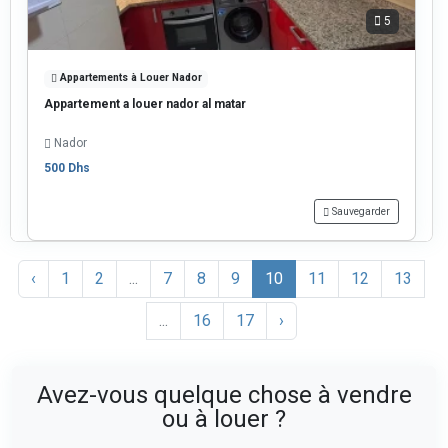
5
Appartements à Louer Nador
Appartement a louer nador al matar
Nador
500 Dhs
Sauvegarder
‹
1
2
...
7
8
9
10
11
12
13
...
16
17
›
Avez-vous quelque chose à vendre
ou à louer ?