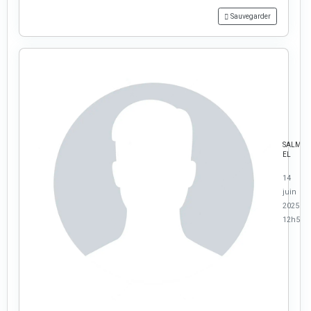
Sauvegarder
SALMA
EL
14
juin
2025 à
12h52