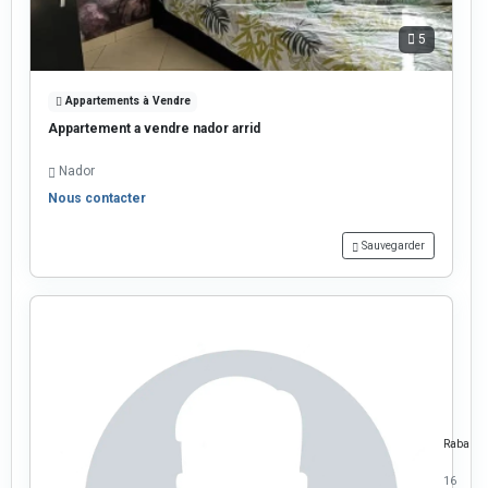
5
Appartements à Vendre
Appartement a vendre nador arrid
Nador
Nous contacter
Sauvegarder
Rabab
16