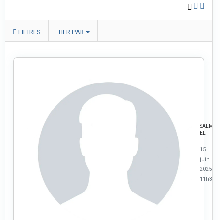
FILTRES
TIER PAR
SALMA
EL
15
juin
2025 à
11h38