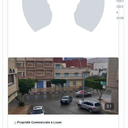
mars
2025
à
2h38
1
Propriété Commerciale à Louer