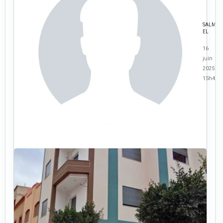
SALMA
EL
16
juin
2025 à
15h47