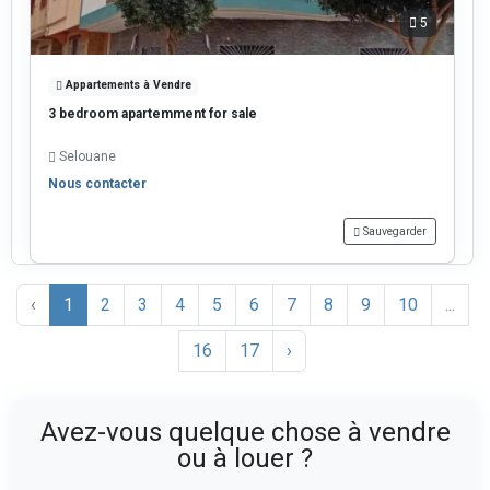
5
Appartements à Vendre
3 bedroom apartemment for sale
Selouane
Nous contacter
Sauvegarder
‹
1
2
3
4
5
6
7
8
9
10
...
16
17
›
Avez-vous quelque chose à vendre
ou à louer ?