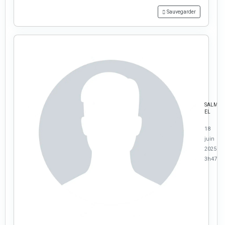
Sauvegarder
SALMA
EL
18
juin
2025 à
3h47