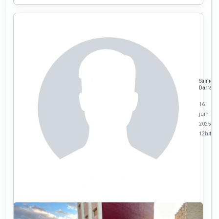
Salma
Darraz
16
juin
2025 à
12h49