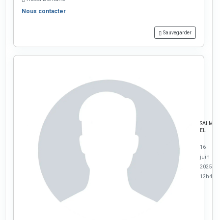
Nous contacter
Sauvegarder
SALMA
EL
16
juin
2025 à
12h45