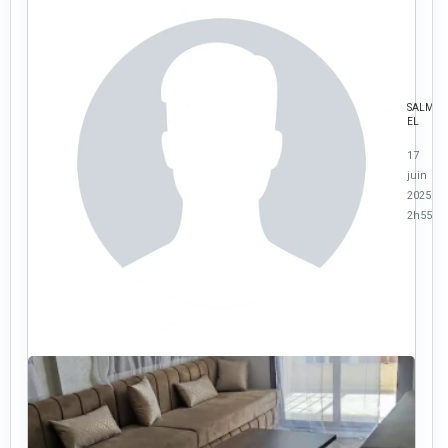
SALMA
EL
17
juin
2025 à
2h55