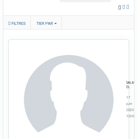
FILTRES
TIER PAR
SALMA
EL
17
juin
2025 à
12h05