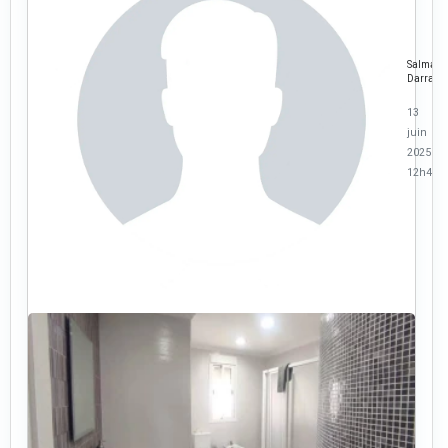
Salma
Darraz
13
juin
2025 à
12h45