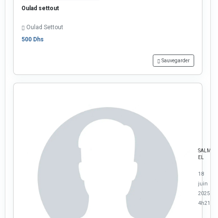
Oulad settout
Oulad Settout
500 Dhs
Sauvegarder
SALMA
EL
18
juin
2025 à
4h21